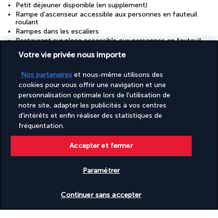
Petit déjeuner disponible (en supplément)
Rampe d’ascenseur accessible aux personnes en fauteuil
roulant
Rampes dans les escaliers
Restaurant sur place accessible aux personnes en fauteuil
roulant
Votre vie privée nous importe
Réception accessible aux personnes en fauteuil roulant
Réception ouverte 24 h/24
Nos partenaires
et nous-même utilisons des
Salle de banquet
cookies pour vous offrir une navigation et une
Salon accessible aux personnes en fauteuil roulant
Services de concierge
personnalisation optimale lors de l'utilisation de
Spa accessible aux personnes en fauteuil roulant
notre site, adapter les publicités à vos centres
Tasses réutilisables uniquement
d'intérêts et enfin réaliser des statistiques de
Toilettes publiques accessibles aux personnes en fauteuil
fréquentation.
roulant
Vaisselle réutilisable uniquement
Accepter et fermer
Découvrir la destination
Paramétrer
Vérifier les disponibilités
Continuer sans accepter
Informations utiles