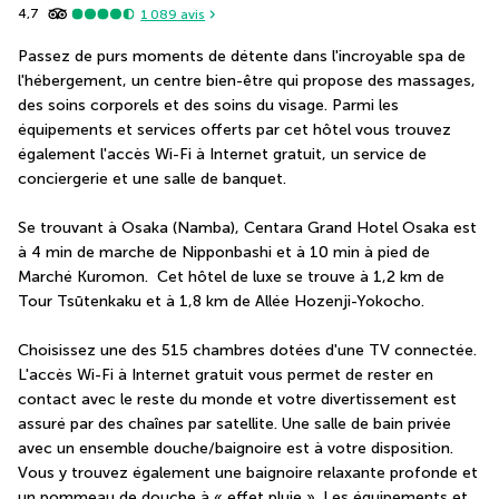
4,7
1 089
avis
Passez de purs moments de détente dans l'incroyable spa de 
l'hébergement, un centre bien-être qui propose des massages, 
des soins corporels et des soins du visage. Parmi les 
équipements et services offerts par cet hôtel vous trouvez 
également l'accès Wi-Fi à Internet gratuit, un service de 
conciergerie et une salle de banquet.
Se trouvant à Osaka (Namba), Centara Grand Hotel Osaka est 
à 4 min de marche de Nipponbashi et à 10 min à pied de 
Marché Kuromon.  Cet hôtel de luxe se trouve à 1,2 km de 
Tour Tsūtenkaku et à 1,8 km de Allée Hozenji-Yokocho.
Choisissez une des 515 chambres dotées d'une TV connectée. 
L'accès Wi-Fi à Internet gratuit vous permet de rester en 
contact avec le reste du monde et votre divertissement est 
assuré par des chaînes par satellite. Une salle de bain privée 
avec un ensemble douche/baignoire est à votre disposition. 
Vous y trouvez également une baignoire relaxante profonde et 
un pommeau de douche à « effet pluie ». Les équipements et 