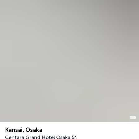
Kansai, Osaka
Centara Grand Hotel Osaka
5
*