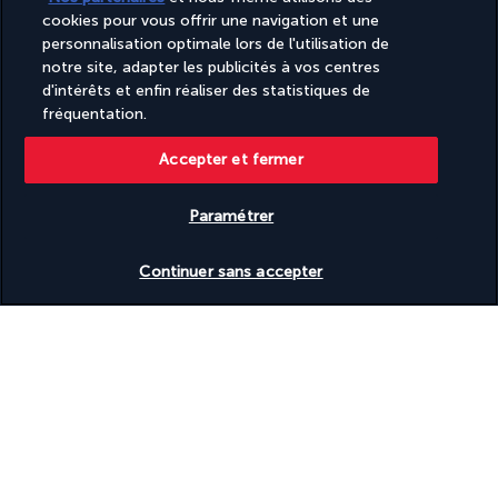
cookies pour vous offrir une navigation et une
personnalisation optimale lors de l'utilisation de
Activités & Lifestyle
notre site, adapter les publicités à vos centres
d'intérêts et enfin réaliser des statistiques de
fréquentation.
Offrez-vous d’exceptionnels moments de relaxation au 
Pullman Bangkok Hotel G* en profitant de la piscine extérieure 
Accepter et fermer
qui dévoile une vue incroyable sur la ville. Prolongez ces 
instants de délassement au spa et à la salle de fitness.
Paramétrer
Partez à la découverte de la fascinante Bangkok et vivez un 
Vérifier les disponibilités
Continuer sans accepter
séjour inoubliable. Visitez le musée national, puis flânez dans le 
parc Lumphini, véritable havre de verdure au cœur de la 
capitale. Allez à la découverte des temples, des plus discrets 
aux plus majestueux. En rentrant à l’hôtel, profitez des 
équipements voués à la détente en vous octroyant un 
massage ou en contemplant la ville depuis l’un des transats qui 
entourent la piscine.
Plus de détails