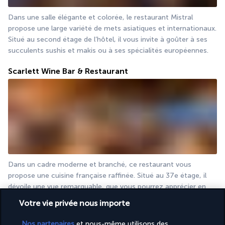
Dans une salle élégante et colorée, le restaurant Mistral 
propose une large variété de mets asiatiques et internationaux. 
Situé au second étage de l’hôtel, il vous invite à goûter à ses 
succulents sushis et makis ou à ses spécialités européennes.
Scarlett Wine Bar & Restaurant
Dans un cadre moderne et branché, ce restaurant vous 
propose une cuisine française raffinée. Situé au 37e étage, il 
dévoile une vue remarquable, que vous pourrez apprécier en 
savourant un verre de vin ou au cours d’un repas.
Votre vie privée nous importe
Plus de détails
Nos partenaires
et nous-même utilisons des