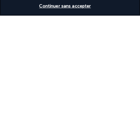
Vérifier les disponibilités
Continuer sans accepter
Informations utiles
Turkish Airlines Holidays
Noté
4,2
/ 5
Basé sur
953
avis
Nos experts à votre écoute