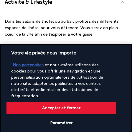
Activité & Lifestyle
Dans les salons de l'hôtel ou au bar, profitez des différents 
espaces de l'hôtel pour vous détendre. Vous serez en plein 
cœur de la ville afin de l'explorer à votre guise.
Le matin, commencez la journée par un moment gourmand 
Votre vie privée nous importe
dans la salle de petit déjeuner, puis allez vous installer dans les 
salons communs. Les canapés et fauteuils vous offriront tout 
Nos partenaires
et nous-même utilisons des
le confort souhaité pour savourer quelques instants de repos. 
cookies pour vous offrir une navigation et une
Ce sera l'occasion de programmer vos visites du jour grâce au 
personnalisation optimale lors de l'utilisation de
Wi-Fi mis à disposition gratuitement. Le personnel de l'hôtel 
notre site, adapter les publicités à vos centres
pourra quant à lui vous recommander quelques endroits 
d'intérêts et enfin réaliser des statistiques de
méconnus qui sauront vous émerveiller. Une fois prêt, partez à 
fréquentation.
la rencontrer d'Izmir et de ses trésors.
Accepter et fermer
Plus de détails
Paramétrer
Découvrir la destination