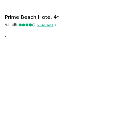
Prime Beach Hotel
4
*
4,1
5 541
avis
-