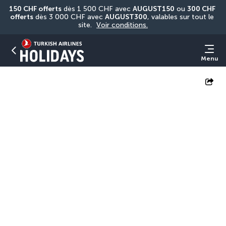
150 CHF offerts
 dès 1 500 CHF avec 
AUGUST150
 ou 
300 CHF 
offerts
 dès 3 000 CHF avec 
AUGUST300
, valables sur tout le 
site. 
Voir conditions.
Menu