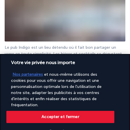
Le pub Indigo est un lieu détendu où il fait bon partager un 
verre en toute simplicité. Les bières et cocktails se dégustent 
dans un espace conçu pour la convivialité.
Votre vie privée nous importe
Nos partenaires
et nous-même utilisons des
Activité & Lifestyle
cookies pour vous offrir une navigation et une
personnalisation optimale lors de l'utilisation de
notre site, adapter les publicités à vos centres
Parfaitement localisé face à la mer, l'hôtel offre l'occasion de 
d'intérêts et enfin réaliser des statistiques de
se baigner dans les eaux limpides de la Méditerranée. La piscine 
fréquentation.
extérieure et son vaste solarium permettent de se détendre 
Accepter et fermer
avec tout le confort à proximité.
Le Ramada Plaza by Wyndham Antalya est doté de son propre 