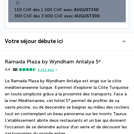
150 CHF dès 1 500 CHF avec 
AUGUST150
300 CHF dès 3 000 CHF avec 
AUGUST300
Votre séjour débute ici
Ramada Plaza by Wyndham Antalya
5
*
4,4
4 212
avis
Le Ramada Plaza by Wyndham Antalya est érigé sur la côte 
méditerranéenne turque. Il permet d'explorer la Côte Turquoise 
en toute simplicité grâce à la proximité des transports. Face à 
la mer Méditerranée, cet hôtel 5* permet de profiter de sa 
vaste piscine, ou de descendre se baigner au milieu des rochers 
tout en contemplant un beau panorama sur les monts Taurus. 
L'établissement abrite deux restaurants et un bar qui donnent 
l'occasion de se détendre autour d'un verre et de découvrir les 
gastronomies du monde entier.