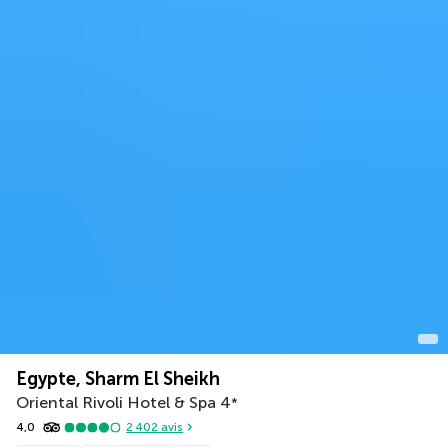
Egypte, Sharm El Sheikh
Oriental Rivoli Hotel & Spa
4
*
4,0
2 402
avis