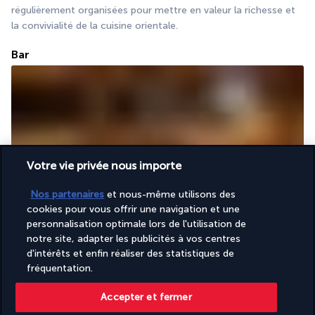
régulièrement organisées pour mettre en valeur la richesse et 
la convivialité de la cuisine orientale.
Bar
Votre vie privée nous importe
La décoration typique du bar est propice aux retrouvailles 
Nos partenaires
et nous-même utilisons des
reposantes autour d'un verre. C'est le lieu de rendez-vous 
cookies pour vous offrir une navigation et une
privilégié après une longue journée partagée entre les activités 
personnalisation optimale lors de l'utilisation de
nautiques, les excursions dans le désert et les sorties en ville.
notre site, adapter les publicités à vos centres
d'intérêts et enfin réaliser des statistiques de
Plus de détails
fréquentation.
Accepter et fermer
Activité & Lifestyle