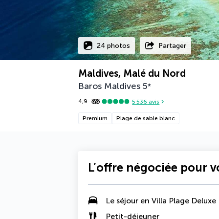
24 photos
Partager
Maldives, Malé du Nord
Baros Maldives
5
*
4,9
5 536
avis
Premium
Plage de sable blanc
L’offre négociée pour 
Le séjour en
Villa Plage Deluxe
Petit-déjeuner