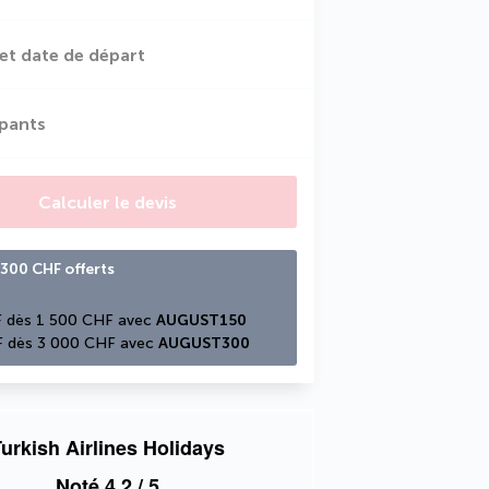
et date de départ
ipants
Calculer le devis
300 CHF offerts
 dès 1 500 CHF avec 
AUGUST150
 dès 3 000 CHF avec 
AUGUST300
urkish Airlines Holidays
Noté
4,2
/ 5