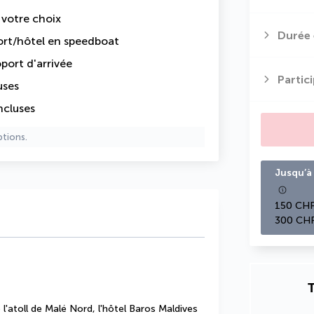
e votre choix
Durée 
port/hôtel en speedboat
oport d'arrivée
Partic
uses
ncluses
ptions.
Jusqu’à 
150 CHF
300 CHF
T
l'atoll de Malé Nord, l'hôtel Baros Maldives 