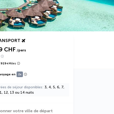
RANSPORT
19 CHF
/pers
 919
+
Miles
 voyage en
2x
rées de séjour disponibles
3, 4, 5, 6, 7,
11, 12, 13 ou 14 nuits
ionner votre ville de départ