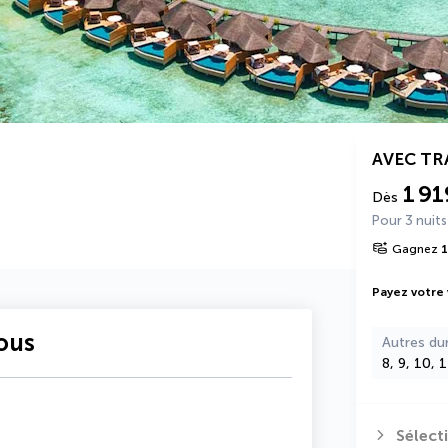
AVEC T
1 9
Dès
Pour 3 nuits
Gagnez
1
Payez votre
vous
Autres du
8, 9, 10, 
Sélect