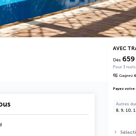
AVEC T
659
Dès
Pour 3 nuits
Gagnez
Payez votre
vous
Autres du
8, 9, 10, 
d
Sélect