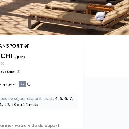
RANSPORT
 CHF
/pers
659
+
Miles
 voyage en
2x
rées de séjour disponibles
3, 4, 5, 6, 7,
11, 12, 13 ou 14 nuits
ionner votre ville de départ