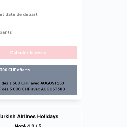
et date de départ
ipants
Calculer le devis
300 CHF offerts
 dès 1 500 CHF avec 
AUGUST150
 dès 3 000 CHF avec 
AUGUST300
urkish Airlines Holidays
Noté
4,2
/ 5