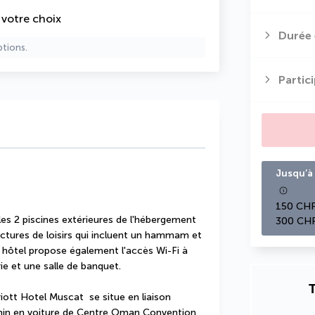
e votre choix
Durée 
ptions.
Partic
Jusqu’à 
150 CHF
les 2 piscines extérieures de l'hébergement 
300 CHF
ctures de loisirs qui incluent un hammam et 
 hôtel propose également l'accès Wi-Fi à 
ie et une salle de banquet.
T
ott Hotel Muscat  se situe en liaison 
 min en voiture de Centre Oman Convention 