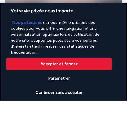
Votre vie privée nous importe
Nos partenaires
et nous-même utilisons des
cookies pour vous offrir une navigation et une
personnalisation optimale lors de l'utilisation de
Délectez-vous de mets raffinés en même temps que de la plus 
notre site, adapter les publicités à vos centres
belle vue de Phuket sur la plage de Kata. Le point d’orgue de la 
d'intérêts et enfin réaliser des statistiques de
journée sera atteint lors du coucher du soleil, quand vous 
fréquentation.
siroterez un apéritif les yeux rivés sur la mer qui se teinte de 
rose.
Accepter et fermer
Stella Bar
Paramétrer
Continuer sans accepter