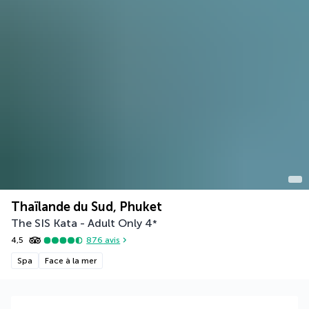
Thaïlande du Sud, Phuket
The SIS Kata - Adult Only
4
*
4,5
876
avis
Spa
Face à la mer