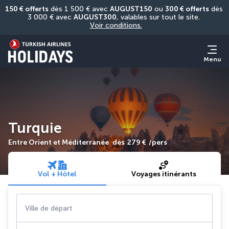
150 € offerts
 dès 1 500 € avec 
AUGUST150
 ou 
300 € offerts
 dès 
3 000 € avec 
AUGUST300
, valables sur tout le site. 
Voir conditions.
Menu
Turquie
Entre Orient et Méditerranée
dès
279 €
/pers
Vol + Hôtel
Voyages itinérants
Ville de départ