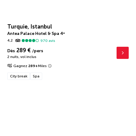
Turquie, Istanbul
Antea Palace Hotel & Spa
4
*
4,2
970
avis
289 €
Dès
/pers
2 nuits
,
vol inclus
Gagnez
289
+
Miles
City break
Spa