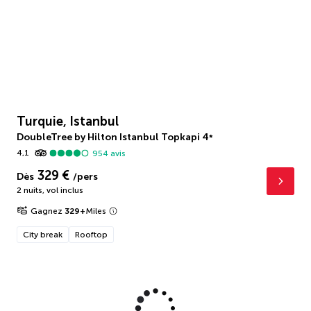
Turquie, Istanbul
DoubleTree by Hilton Istanbul Topkapi
4
*
4,1
954
avis
329 €
Dès
/pers
2 nuits
,
vol inclus
Gagnez
329
+
Miles
City break
Rooftop