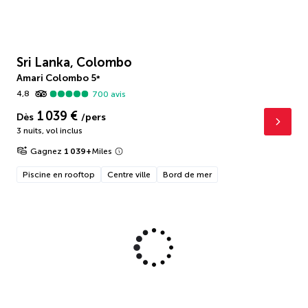
Sri Lanka, Colombo
Amari Colombo
5
*
4,8
700
avis
1 039 €
Dès
/pers
3 nuits
,
vol inclus
Gagnez
1 039
+
Miles
Piscine en rooftop
Centre ville
Bord de mer