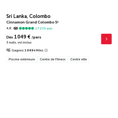
Sri Lanka, Colombo
Cinnamon Grand Colombo
5
*
4,8
17 270
avis
1 049 €
Dès
/pers
3 nuits
,
vol inclus
Gagnez
1 049
+
Miles
Piscine extérieure
Centre de Fitness
Centre ville