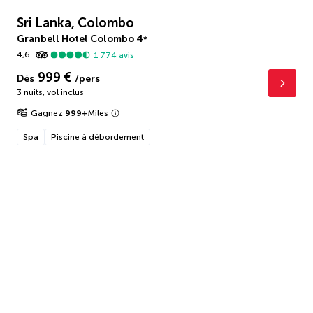
Sri Lanka, Colombo
Granbell Hotel Colombo
4
*
4,6
1 774
avis
999 €
Dès
/pers
3 nuits
,
vol inclus
Gagnez
999
+
Miles
Spa
Piscine à débordement