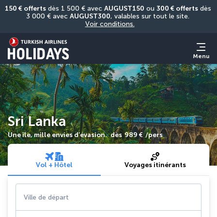
150 € offerts
 dès 1 500 € avec 
AUGUST150
 ou 
300 € offerts
 dès 
3 000 € avec 
AUGUST300
, valables sur tout le site. 
Voir conditions.
Menu
Sri Lanka
Une île, mille envies d’évasion.
dès
989 €
/pers
Vol + Hôtel
Voyages itinérants
Ville de départ