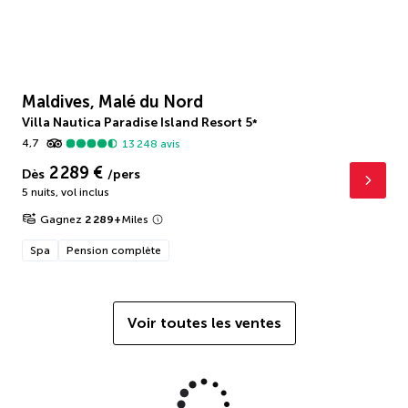
Maldives, Malé du Nord
Villa Nautica Paradise Island Resort
5
*
4,7
13 248
avis
2 289 €
Dès
/pers
5 nuits
,
vol inclus
Gagnez
2 289
+
Miles
Spa
Pension complète
Voir toutes les ventes