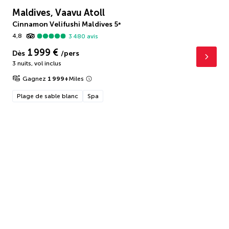
Maldives, Vaavu Atoll
Cinnamon Velifushi Maldives
5
*
4,8
3 480
avis
1 999 €
Dès
/pers
3 nuits
,
vol inclus
Gagnez
1 999
+
Miles
Plage de sable blanc
Spa