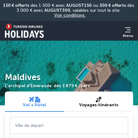
150 € offerts
 dès 1 500 € avec 
AUGUST150
 ou 
300 € offerts
 dès 
3 000 € avec 
AUGUST300
, valables sur tout le site. 
Voir conditions.
Menu
Maldives
L'archipel d'Émeraude
dès
1 879 €
/pers
Vol + Hôtel
Voyages itinérants
Ville de départ