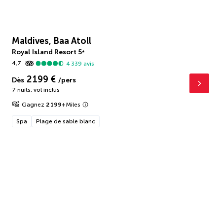
Maldives, Baa Atoll
Royal Island Resort
5
*
4,7
4 339
avis
2 199 €
Dès
/pers
7 nuits
,
vol inclus
Gagnez
2 199
+
Miles
Spa
Plage de sable blanc