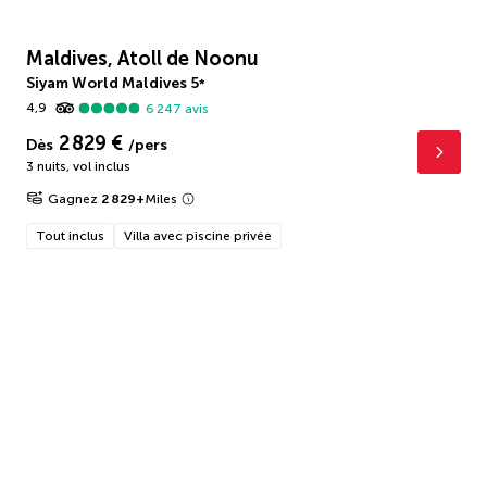
Maldives, Atoll de Noonu
Siyam World Maldives
5
*
4,9
6 247
avis
2 829 €
Dès
/pers
3 nuits
,
vol inclus
Gagnez
2 829
+
Miles
Tout inclus
Villa avec piscine privée