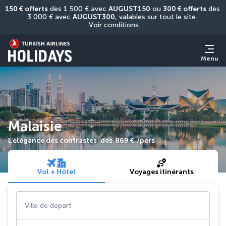
150 € offerts
 dès 1 500 € avec 
AUGUST150
 ou 
300 € offerts
 dès 
3 000 € avec 
AUGUST300
, valables sur tout le site. 
Voir conditions.
Menu
Malaisie
L’élégance des contrastes
dès
869 €
/pers
Vol + Hôtel
Voyages itinérants
Ville de départ