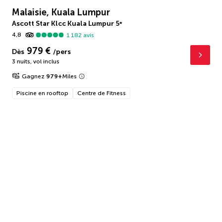
Malaisie, Kuala Lumpur
Ascott Star Klcc Kuala Lumpur
5
*
4,8
1 182
avis
979 €
Dès
/pers
3 nuits
,
vol inclus
Gagnez
979
+
Miles
Piscine en rooftop
Centre de Fitness