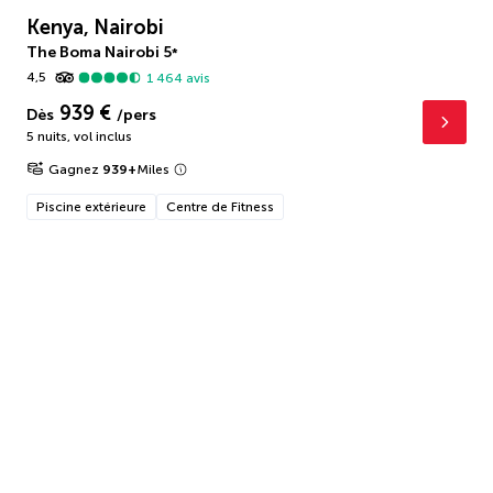
Kenya, Nairobi
The Boma Nairobi
5
*
4,5
1 464
avis
939 €
Dès
/pers
5 nuits
,
vol inclus
Gagnez
939
+
Miles
Piscine extérieure
Centre de Fitness