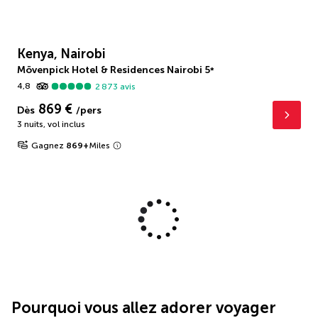
Kenya, Nairobi
Mövenpick Hotel & Residences Nairobi
5
*
4,8
2 873
avis
869 €
Dès
/pers
3 nuits
,
vol inclus
Gagnez
869
+
Miles
Pourquoi vous allez adorer voyager