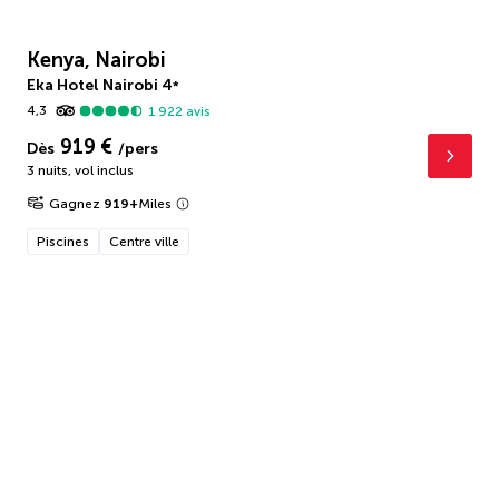
Kenya, Nairobi
Eka Hotel Nairobi
4
*
4,3
1 922
avis
919 €
Dès
/pers
3 nuits
,
vol inclus
Gagnez
919
+
Miles
Piscines
Centre ville