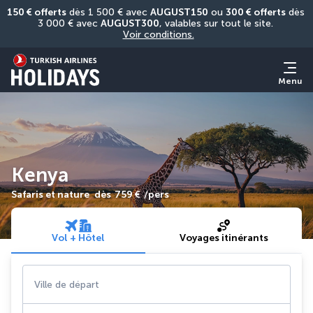
150 € offerts
 dès 1 500 € avec 
AUGUST150
 ou 
300 € offerts
 dès 
3 000 € avec 
AUGUST300
, valables sur tout le site. 
Voir conditions.
Menu
Kenya
Safaris et nature
dès
759 €
/pers
Vol + Hôtel
Voyages itinérants
Ville de départ