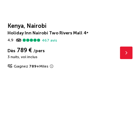
Kenya, Nairobi
Holiday Inn Nairobi Two Rivers Mall
4
*
4,9
467
avis
789 €
Dès
/pers
3 nuits
,
vol inclus
Gagnez
789
+
Miles