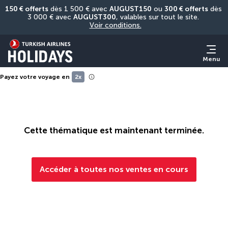
150 € offerts
 dès 1 500 € avec 
AUGUST150
 ou 
300 € offerts
 dès 
3 000 € avec 
AUGUST300
, valables sur tout le site. 
Voir conditions.
Menu
Payez votre voyage en
2x
Cette thématique est maintenant terminée.
Accéder à toutes nos ventes en cours