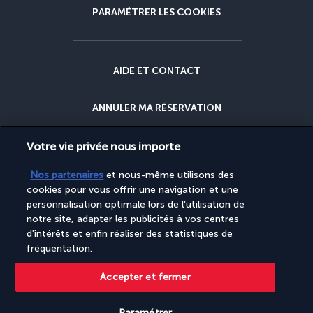
PARAMÉTRER LES COOKIES
AIDE ET CONTACT
ANNULER MA RÉSERVATION
GARANTIE DU MEILLEUR PRIX
Votre vie privée nous importe
Nos partenaires
et nous-même utilisons des
GARANTIE ANNULATION
cookies pour vous offrir une navigation et une
personnalisation optimale lors de l'utilisation de
notre site, adapter les publicités à vos centres
POURQUOI RÉSERVER AVEC NOUS ?
d'intérêts et enfin réaliser des statistiques de
fréquentation.
Accepter et fermer
Site édité par PerfectStay.com en partenariat avec Turkish Airlines. Les
ventes sont réalisées par PerfectStay.com
Paramétrer