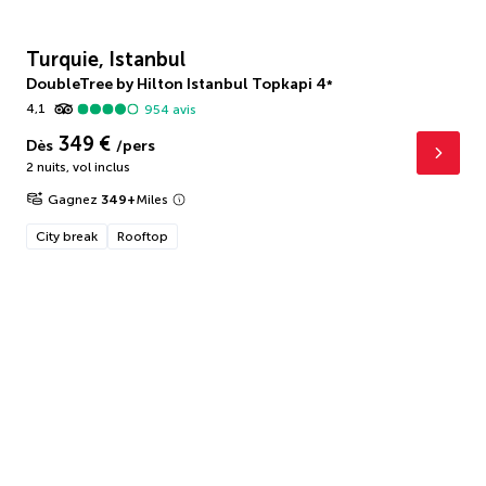
Turquie, Istanbul
DoubleTree by Hilton Istanbul Topkapi
4
*
4,1
954
avis
349 €
Dès
/pers
2 nuits
,
vol inclus
Gagnez
349
+
Miles
City break
Rooftop