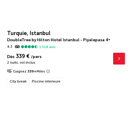
Turquie, Istanbul
DoubleTree by Hilton Hotel Istanbul - Piyalepasa
4
*
4,3
1 518
avis
339 €
Dès
/pers
2 nuits
,
vol inclus
Gagnez
339
+
Miles
City break
Piscine intérieure