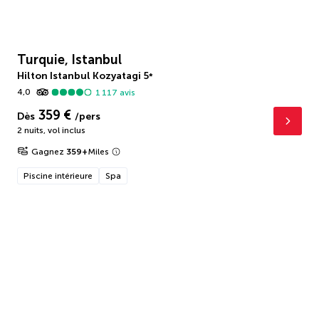
Turquie, Istanbul
Hilton Istanbul Kozyatagi
5
*
4,0
1 117
avis
359 €
Dès
/pers
2 nuits
,
vol inclus
Gagnez
359
+
Miles
Piscine intérieure
Spa