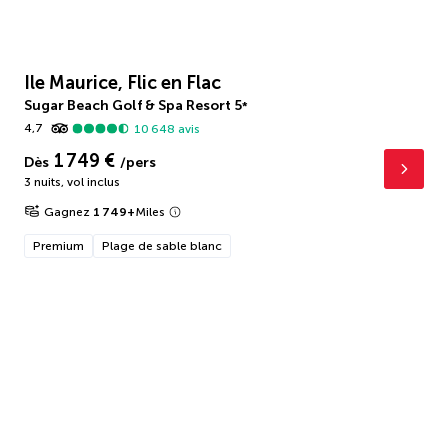
Ile Maurice, Flic en Flac
Sugar Beach Golf & Spa Resort
5
*
4,7
10 648
avis
1 749 €
Dès
/pers
3 nuits
,
vol inclus
Gagnez
1 749
+
Miles
Premium
Plage de sable blanc