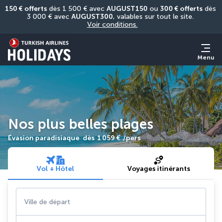
150 € offerts
 dès 1 500 € avec 
AUGUST150
 ou 
300 € offerts
 dès 
3 000 € avec 
AUGUST300
, valables sur tout le site. 
Voir conditions.
Menu
Nos plus belles plages
Évasion paradisiaque
dès
1 059 €
/pers
Vol + Hôtel
Voyages itinérants
Ville de départ