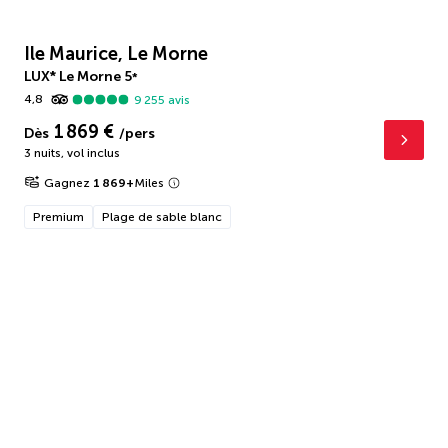
Ile Maurice, Le Morne
LUX* Le Morne
5
*
4,8
9 255
avis
1 869 €
Dès
/pers
3 nuits
,
vol inclus
Gagnez
1 869
+
Miles
Premium
Plage de sable blanc