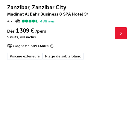
Zanzibar, Zanzibar City
Madinat Al Bahr Business & SPA Hotel
5
*
4,7
488
avis
1 309 €
Dès
/pers
5 nuits
,
vol inclus
Gagnez
1 309
+
Miles
Piscine extérieure
Plage de sable blanc