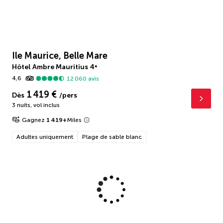
Ile Maurice, Belle Mare
Hôtel Ambre Mauritius
4
*
4,6
12 060
avis
1 419 €
Dès
/pers
3 nuits
,
vol inclus
Gagnez
1 419
+
Miles
Adultes uniquement
Plage de sable blanc