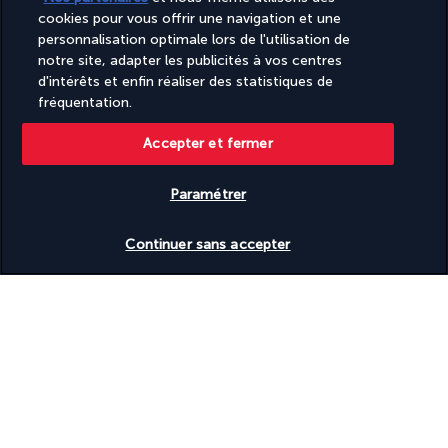
Déjeuner à la carte : des plats inclus dans le forfait pension 
cookies pour vous offrir une navigation et une
complète et des plats avec supplément seront proposés sur 
personnalisation optimale lors de l'utilisation de
la carte du menu.
notre site, adapter les publicités à vos centres
d'intérêts et enfin réaliser des statistiques de
Ginger Thai Restaurant & Bar
fréquentation.
Accepter et fermer
Paramétrer
Continuer sans accepter
Le chef de ce restaurant, Karnsinee Thirapuncharoj, vous fait 
découvrir pour le dîner une cuisine thaïe authentique. Le 
mélange des saveurs et le raffinement des mets présentés 
vous feront voyager à l’autre bout de l’océan Indien, en un 
instant.
Restaurant (ouvert pour le dîner) avec supplément en 
formule pension complète.