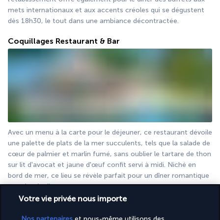
mets internationaux et aux accents créoles qui se dégustent 
dès 18h30, le tout dans une ambiance décontractée.
Coquillages Restaurant & Bar
Avec un menu à la carte pour le déjeuner, ce restaurant dévoile 
une palette de plats de la mer succulents, tels que la salade de 
cœur de palmier et marlin fumé, sans oublier le tartare de thon 
sur lit d'avocat et jaune d'œuf confit servi à midi. Niché en 
bord de mer, ce lieu se révèle parfait pour un dîner romantique 
sous les étoiles.
Votre vie privée nous importe
Restaurant (ouvert pour le déjeuner et le dîner) avec 
supplément en formule pension complète.
Nos partenaires
et nous-même utilisons des