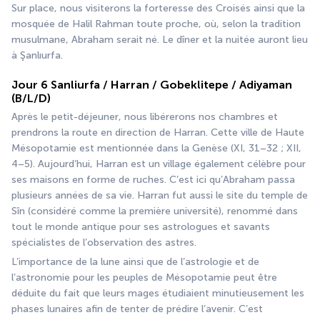
Sur place, nous visiterons la forteresse des Croisés ainsi que la 
mosquée de Halil Rahman toute proche, où, selon la tradition 
musulmane, Abraham serait né. Le dîner et la nuitée auront lieu 
à Şanlıurfa.
Jour 6 Sanliurfa / Harran / Gobeklitepe / Adiyaman
(B/L/D)
Après le petit-déjeuner, nous libérerons nos chambres et 
prendrons la route en direction de Harran. Cette ville de Haute 
Mésopotamie est mentionnée dans la Genèse (XI, 31–32 ; XII, 
4–5). Aujourd’hui, Harran est un village également célèbre pour 
ses maisons en forme de ruches. C’est ici qu’Abraham passa 
plusieurs années de sa vie. Harran fut aussi le site du temple de 
Sîn (considéré comme la première université), renommé dans 
tout le monde antique pour ses astrologues et savants 
spécialistes de l’observation des astres.
L’importance de la lune ainsi que de l’astrologie et de 
l’astronomie pour les peuples de Mésopotamie peut être 
déduite du fait que leurs mages étudiaient minutieusement les 
phases lunaires afin de tenter de prédire l’avenir. C’est 