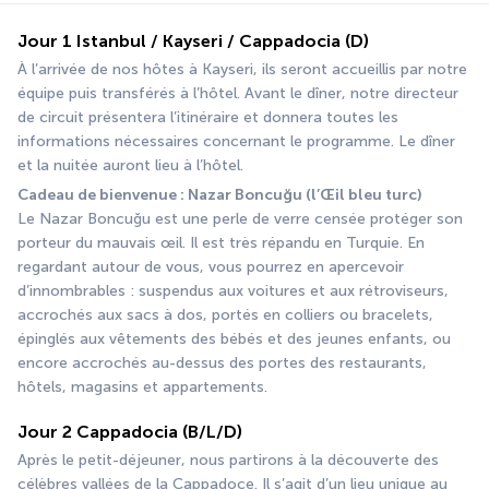
Jour 1 Istanbul / Kayseri / Cappadocia (D)
À l’arrivée de nos hôtes à Kayseri, ils seront accueillis par notre 
équipe puis transférés à l’hôtel. Avant le dîner, notre directeur 
de circuit présentera l’itinéraire et donnera toutes les 
informations nécessaires concernant le programme. Le dîner 
et la nuitée auront lieu à l’hôtel.
Cadeau de bienvenue : Nazar Boncuğu (l’Œil bleu turc)
Le Nazar Boncuğu est une perle de verre censée protéger son 
porteur du mauvais œil. Il est très répandu en Turquie. En 
regardant autour de vous, vous pourrez en apercevoir 
d’innombrables : suspendus aux voitures et aux rétroviseurs, 
accrochés aux sacs à dos, portés en colliers ou bracelets, 
épinglés aux vêtements des bébés et des jeunes enfants, ou 
encore accrochés au-dessus des portes des restaurants, 
hôtels, magasins et appartements.
Jour 2 Cappadocia (B/L/D)
Après le petit-déjeuner, nous partirons à la découverte des 
célèbres vallées de la Cappadoce. Il s’agit d’un lieu unique au 