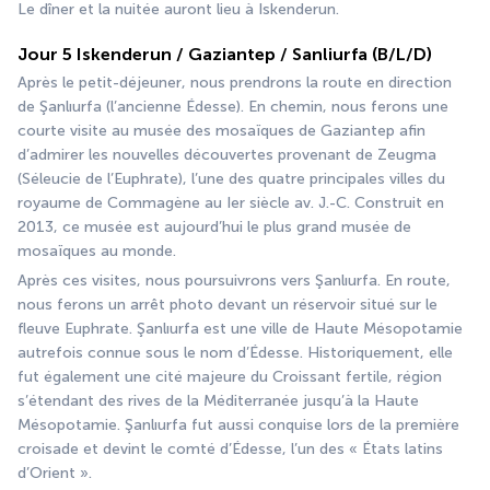
Le dîner et la nuitée auront lieu à Iskenderun.
Jour 5 Iskenderun / Gaziantep / Sanliurfa (B/L/D)
Après le petit-déjeuner, nous prendrons la route en direction 
de Şanlıurfa (l’ancienne Édesse). En chemin, nous ferons une 
courte visite au musée des mosaïques de Gaziantep afin 
d’admirer les nouvelles découvertes provenant de Zeugma 
(Séleucie de l’Euphrate), l’une des quatre principales villes du 
royaume de Commagène au Ier siècle av. J.-C. Construit en 
2013, ce musée est aujourd’hui le plus grand musée de 
mosaïques au monde.
Après ces visites, nous poursuivrons vers Şanlıurfa. En route, 
nous ferons un arrêt photo devant un réservoir situé sur le 
fleuve Euphrate. Şanlıurfa est une ville de Haute Mésopotamie 
autrefois connue sous le nom d’Édesse. Historiquement, elle 
fut également une cité majeure du Croissant fertile, région 
s’étendant des rives de la Méditerranée jusqu’à la Haute 
Mésopotamie. Şanlıurfa fut aussi conquise lors de la première 
croisade et devint le comté d’Édesse, l’un des « États latins 
d’Orient ».