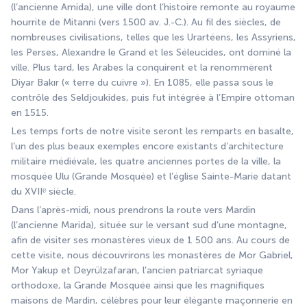
(l’ancienne Amida), une ville dont l’histoire remonte au royaume 
hourrite de Mitanni (vers 1500 av. J.-C.). Au fil des siècles, de 
nombreuses civilisations, telles que les Urartéens, les Assyriens, 
les Perses, Alexandre le Grand et les Séleucides, ont dominé la 
ville. Plus tard, les Arabes la conquirent et la renommèrent 
Diyar Bakır (« terre du cuivre »). En 1085, elle passa sous le 
contrôle des Seldjoukides, puis fut intégrée à l’Empire ottoman 
en 1515.
Les temps forts de notre visite seront les remparts en basalte, 
l’un des plus beaux exemples encore existants d’architecture 
militaire médiévale, les quatre anciennes portes de la ville, la 
mosquée Ulu (Grande Mosquée) et l’église Sainte-Marie datant 
du XVIIᵉ siècle.
Dans l’après-midi, nous prendrons la route vers Mardin 
(l’ancienne Marida), située sur le versant sud d’une montagne, 
afin de visiter ses monastères vieux de 1 500 ans. Au cours de 
cette visite, nous découvrirons les monastères de Mor Gabriel, 
Mor Yakup et Deyrülzafaran, l’ancien patriarcat syriaque 
orthodoxe, la Grande Mosquée ainsi que les magnifiques 
maisons de Mardin, célèbres pour leur élégante maçonnerie en 