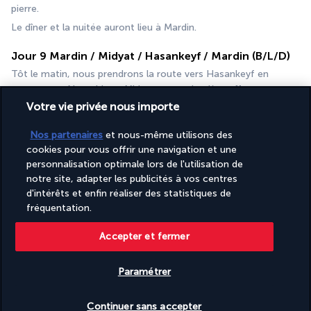
pierre.
Le dîner et la nuitée auront lieu à Mardin.
Jour 9 Mardin / Midyat / Hasankeyf / Mardin (B/L/D)
Tôt le matin, nous prendrons la route vers Hasankeyf en 
passant par Nusaybin et Midyat, cette dernière offrant une 
atmosphère médiévale avec ses maisons en pierre étroites et 
Votre vie privée nous importe
fortifiées.
Nos partenaires
et nous-même utilisons des
cookies pour vous offrir une navigation et une
Jour 10 Mardin / Istanbul (B/L)
personnalisation optimale lors de l'utilisation de
Après le petit-déjeuner, nous nous rendrons à l’aéroport pour 
notre site, adapter les publicités à vos centres
notre vol vers Istanbul. Nous consacrerons une demi-journée à 
d'intérêts et enfin réaliser des statistiques de
des excursions dans cette ville fascinante.
fréquentation.
Croisière sur le Bosphore :
 Cette promenade en bateau le 
long du détroit séparant les continents asiatique et européen 
Accepter et fermer
offre une vue dégagée sur le palais de Dolmabahçe, plusieurs 
anciennes maisons ottomanes en bois et l’opulence de 
Paramétrer
l’époque ottomane.
Vérifier les disponibilités
Marché aux épices :
 Ce grand et ancien bâtiment en pierre, qui 
Continuer sans accepter