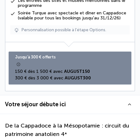
Les
entrées des sites et musées
mentionnés dans le
programme
Soirée Turque avec spectacle et dîner en Cappadoce
(valable pour tous les bookings jusqu'au 31/12/26)
Personnalisation possible à l’étape Options.
Jusqu’à 300 € offerts
150 € dès 1 500 € avec 
AUGUST150
300 € dès 3 000 € avec 
AUGUST300
Votre séjour débute ici
De la Cappadoce à la Mésopotamie : circuit du
patrimoine anatolien
4
*