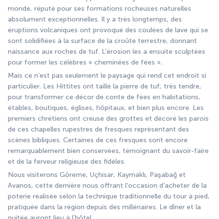
monde, réputé pour ses formations rocheuses naturelles 
absolument exceptionnelles. Il y a très longtemps, des 
éruptions volcaniques ont provoqué des coulées de lave qui se 
sont solidifiées à la surface de la croûte terrestre, donnant 
naissance aux roches de tuf. L’érosion les a ensuite sculptées 
pour former les célèbres « cheminées de fées ».
Mais ce n’est pas seulement le paysage qui rend cet endroit si 
particulier. Les Hittites ont taillé la pierre de tuf, très tendre, 
pour transformer ce décor de conte de fées en habitations, 
étables, boutiques, églises, hôpitaux, et bien plus encore. Les 
premiers chrétiens ont creusé des grottes et décoré les parois 
de ces chapelles rupestres de fresques représentant des 
scènes bibliques. Certaines de ces fresques sont encore 
remarquablement bien conservées, témoignant du savoir-faire 
et de la ferveur religieuse des fidèles.
Nous visiterons Göreme, Uçhisar, Kaymaklı, Paşabağ et 
Avanos, cette dernière nous offrant l’occasion d’acheter de la 
poterie réalisée selon la technique traditionnelle du tour à pied, 
pratiquée dans la région depuis des millénaires. Le dîner et la 
nuitée auront lieu à l’hôtel.