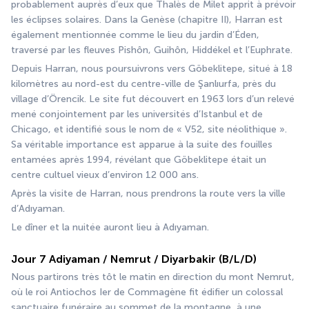
probablement auprès d’eux que Thalès de Milet apprit à prévoir 
les éclipses solaires. Dans la Genèse (chapitre II), Harran est 
également mentionnée comme le lieu du jardin d’Éden, 
traversé par les fleuves Pishôn, Guihôn, Hiddékel et l’Euphrate.
Depuis Harran, nous poursuivrons vers Göbeklitepe, situé à 18 
kilomètres au nord-est du centre-ville de Şanlıurfa, près du 
village d’Örencik. Le site fut découvert en 1963 lors d’un relevé 
mené conjointement par les universités d’Istanbul et de 
Chicago, et identifié sous le nom de « V52, site néolithique ». 
Sa véritable importance est apparue à la suite des fouilles 
entamées après 1994, révélant que Göbeklitepe était un 
centre cultuel vieux d’environ 12 000 ans.
Après la visite de Harran, nous prendrons la route vers la ville 
d’Adıyaman.
Le dîner et la nuitée auront lieu à Adıyaman.
Jour 7 Adiyaman / Nemrut / Diyarbakir (B/L/D)
Nous partirons très tôt le matin en direction du mont Nemrut, 
où le roi Antiochos Ier de Commagène fit édifier un colossal 
sanctuaire funéraire au sommet de la montagne, à une 