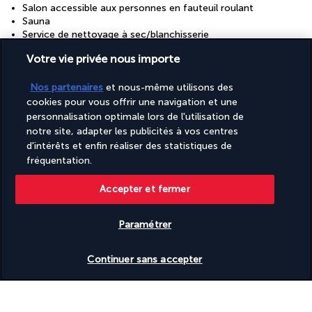
Salon accessible aux personnes en fauteuil roulant
Sauna
Service de nettoyage à sec/blanchisserie
Services de concierge
Votre vie privée nous importe
Nos partenaires
et nous-même utilisons des
Découvrir la destination
cookies pour vous offrir une navigation et une
personnalisation optimale lors de l'utilisation de
Informations utiles
notre site, adapter les publicités à vos centres
d'intérêts et enfin réaliser des statistiques de
fréquentation.
Accepter et fermer
Turkish Airlines Holidays
Paramétrer
Noté
4,2
/ 5
Vérifier les disponibilités
Continuer sans accepter
Basé sur
953
avis