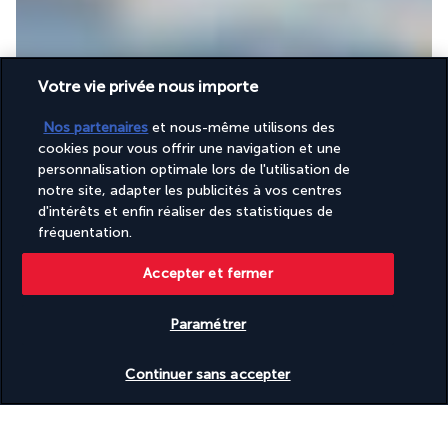
Votre vie privée nous importe
Accessible uniquement sur réservation, ce restaurant 
gourmand est propice à un dîner romantique. Les mets sont 
Nos partenaires
et nous-même utilisons des
concoctés à base de produits frais en provenance de la mer 
cookies pour vous offrir une navigation et une
personnalisation optimale lors de l'utilisation de
selon l'inspiration du chef. La splendide vue sur la mer Rouge 
notre site, adapter les publicités à vos centres
ajoute à la magie unique de cet endroit.
d'intérêts et enfin réaliser des statistiques de
Lobby Bar Coquina
fréquentation.
Accepter et fermer
Paramétrer
Vérifier les disponibilités
Continuer sans accepter
Le lobby bar est un lieu de détente qui vous permet de 
contempler la mer tout en sirotant un verre de cocktail ou de 