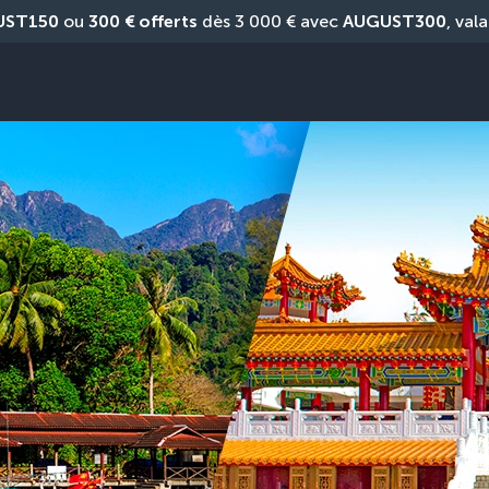
UST150
 ou 
300 € offerts
 dès 3 000 € avec 
AUGUST300
, vala