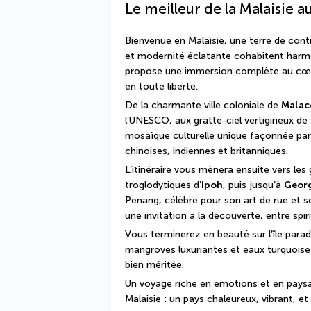
Le meilleur de la Malaisie a
Bienvenue en Malaisie, une terre de contr
et modernité éclatante cohabitent harmo
propose une immersion complète au cœur 
en toute liberté.
De la charmante ville coloniale de 
Malac
l’UNESCO, aux gratte-ciel vertigineux de 
mosaïque culturelle unique façonnée par l
chinoises, indiennes et britanniques.
L’itinéraire vous mènera ensuite vers les
troglodytiques d’
Ipoh
, puis jusqu’à 
Geor
Penang, célèbre pour son art de rue et s
une invitation à la découverte, entre spir
Vous terminerez en beauté sur l’île parad
mangroves luxuriantes et eaux turquoise
bien méritée.
Un voyage riche en émotions et en paysage
Malaisie : un pays chaleureux, vibrant, et