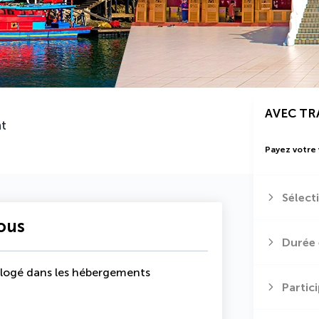
AVEC T
nt
Payez votre
Sélect
vous
Durée 
ts logé dans les hébergements
Partic