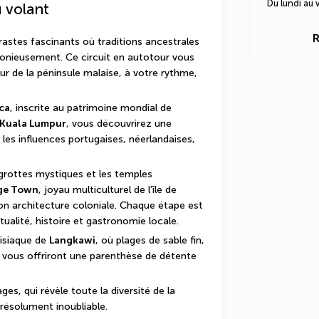
Du lundi au
u volant
R
astes fascinants où traditions ancestrales 
nieusement. Ce circuit en autotour vous 
de la péninsule malaise, à votre rythme, 
ca
, inscrite au patrimoine mondial de 
Kuala Lumpur
, vous découvrirez une 
es influences portugaises, néerlandaises, 
 grottes mystiques et les temples 
ge Town
, joyau multiculturel de l’île de 
on architecture coloniale. Chaque étape est 
itualité, histoire et gastronomie locale.
isiaque de 
Langkawi
, où plages de sable fin, 
 vous offriront une parenthèse de détente 
s, qui révèle toute la diversité de la 
 résolument inoubliable.