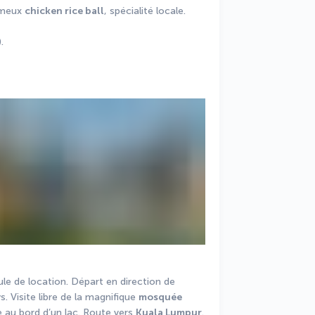
ameux 
chicken rice ball
, spécialité locale.
.
Ce matin, prise en charge de votre véhicule de location. Départ en direction de 
s. Visite libre de la magnifique 
mosquée 
e au bord d’un lac. Route vers 
Kuala Lumpur
.