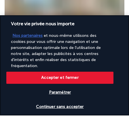
Votre vie privée nous importe
Le menu du restaurant Mosaïc inclut des spécialités 
Nos partenaires
et nous-même utilisons des
méditerranéennes en version gastronomique : carré d’agneau 
cookies pour vous offrir une navigation et une
et purée, saumon et légumes du soleil, langouste et salade 
personnalisation optimale lors de l'utilisation de
exotique... Des vins fins accompagnent le dîner.
notre site, adapter les publicités à vos centres
d'intérêts et enfin réaliser des statistiques de
Medley
fréquentation.
Accepter et fermer
Paramétrer
Vérifier les disponibilités
Continuer sans accepter
Les cocktails sont à la mode, après une bonne journée au 
soleil surtout sur une île tropicale… Notre mixologue vous 
proposera un choix de cocktails créatifs pour tous les palais, 