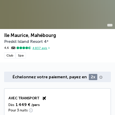
Ile Maurice, Mahébourg
Preskil Island Resort
4
*
4,6
4 837
avis
Club
Spa
Échelonnez votre paiement, payez en
2x
AVEC TRANSPORT
1 449 €
Dès
/pers
Pour 3 nuits