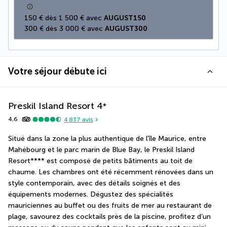
150 € dès 1 500 € avec 
AUGUST150
300 € dès 3 000 € avec 
AUGUST300
Votre séjour débute ici
Preskil Island Resort
4
*
4,6
4 837
avis
Situé dans la zone la plus authentique de l’île Maurice, entre 
Mahébourg et le parc marin de Blue Bay, le Preskil Island 
Resort**** est composé de petits bâtiments au toit de 
chaume. Les chambres ont été récemment rénovées dans un 
style contemporain, avec des détails soignés et des 
équipements modernes. Dégustez des spécialités 
mauriciennes au buffet ou des fruits de mer au restaurant de 
plage, savourez des cocktails près de la piscine, profitez d’un 