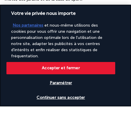
Le Royal Méridien vous offre aussi et surtout l'opportunité 
Votre vie privée nous importe
d'explorer Abu Dhabi. Le shopping est à l'honneur grâce aux 
nombreux centres commerciaux de la ville, dont l'Abu Dhabi 
Nos partenaires
et nous-même utilisons des
Mall et le Marina Mall. Sur place vous pourrez découvrir Yas 
cookies pour vous offrir une navigation et une
Marina, où se tient le Grand Prix de Formule 1, ainsi que le 
personnalisation optimale lors de l'utilisation de
Ferrari World Abu Dhabi. La mosquée Cheikh Zayed et ses 82 
notre site, adapter les publicités à vos centres
dômes sauront également vous séduire. 
d'intérêts et enfin réaliser des statistiques de
fréquentation.
Accepter et fermer
Paramétrer
Vérifier les disponibilités
Continuer sans accepter
Plus de détails
Découvrir la destination