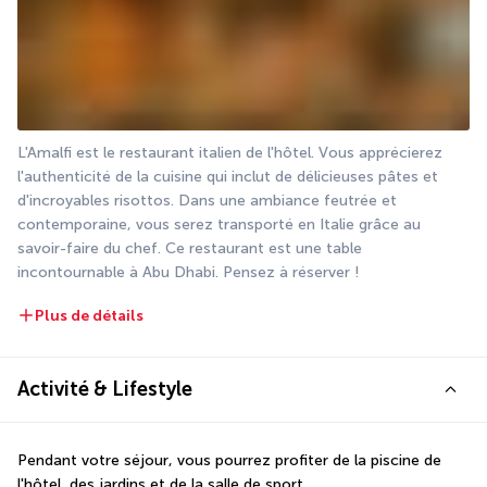
L'Amalfi est le restaurant italien de l'hôtel. Vous apprécierez 
l'authenticité de la cuisine qui inclut de délicieuses pâtes et 
d'incroyables risottos. Dans une ambiance feutrée et 
contemporaine, vous serez transporté en Italie grâce au 
savoir-faire du chef. Ce restaurant est une table 
incontournable à Abu Dhabi. Pensez à réserver !
Plus de détails
Activité & Lifestyle
Pendant votre séjour, vous pourrez profiter de la piscine de 
l'hôtel, des jardins et de la salle de sport. 