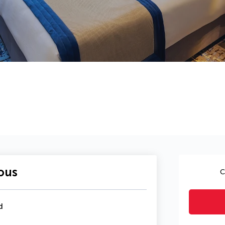
vous
C
d