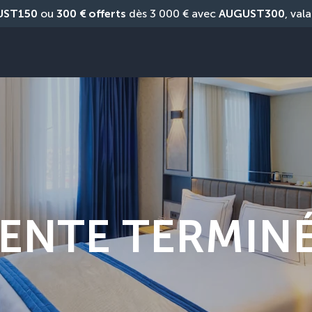
UST150
 ou 
300 € offerts
 dès 3 000 € avec 
AUGUST300
, vala
ENTE TERMIN