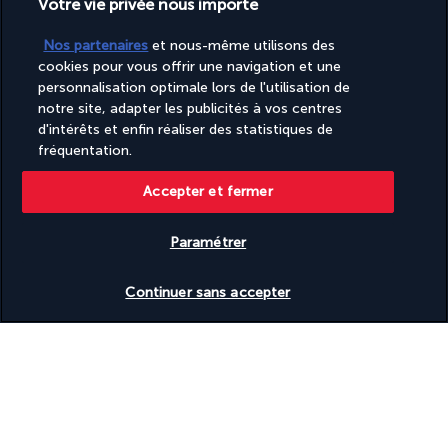
Votre vie privée nous importe
Produits d’entretien écologiques utilisés
Réception ouverte 24 h/24
Nos partenaires
et nous-même utilisons des
Salle de banquet
cookies pour vous offrir une navigation et une
Sauna
personnalisation optimale lors de l'utilisation de
Service de ménage sur demande
Service de nettoyage à sec/blanchisserie
notre site, adapter les publicités à vos centres
Service de transfert entre l’hôtel et l’aéroport (en
d'intérêts et enfin réaliser des statistiques de
supplément)
fréquentation.
Services de concierge
Snack bar et/ou épicerie fine
Accepter et fermer
Tasses réutilisables uniquement
Terrasse
Terrasse sur le toit
Paramétrer
Toilettes à faible consommation d’eau uniquement
Transats de piscine
Vérifier les disponibilités
Continuer sans accepter
Vaisselle réutilisable uniquement
Vitrine pour les artistes locaux
Découvrir la destination
Informations utiles