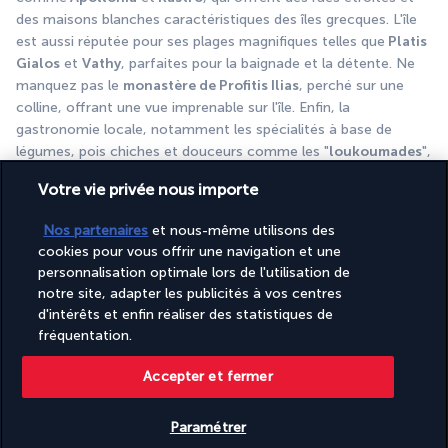
des maisons blanches caractéristiques des îles grecques. L'île 
est aussi réputée pour ses plages magnifiques telles que
 Platis 
Gialos
 et 
Vathy
, parfaites pour la baignade et la détente. Ne 
manquez pas le 
monastère de Profitis Ilias
, perché sur une 
colline, offrant une vue imprenable sur l'île. Enfin, la 
gastronomie locale, notamment les spécialités à base de 
légumes, pois chiches et douceurs comme les "
loukoumades
", 
est un véritable délice.
Votre vie privée nous importe
Nuit à l'hôtel.
A noter : pour les séjours en 11 jours / 10 nuits, vous 
Nos partenaires
et nous-même utilisons des
bénéficierez d'une nuit supplémentaire à Sifnos.
cookies pour vous offrir une navigation et une
personnalisation optimale lors de l'utilisation de
JOUR 7 | SIFNOS - ATHÈNES
notre site, adapter les publicités à vos centres
d'intérêts et enfin réaliser des statistiques de
fréquentation.
Accepter et fermer
Paramétrer