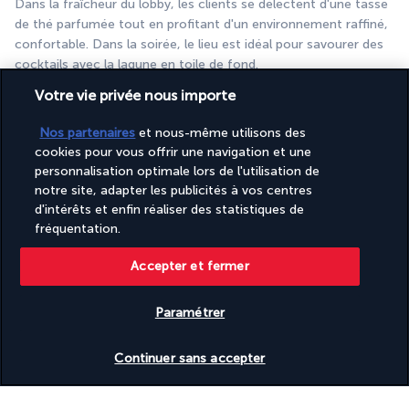
Dans la fraîcheur du lobby, les clients se délectent d'une tasse 
de thé parfumée tout en profitant d'un environnement raffiné, 
confortable. Dans la soirée, le lieu est idéal pour savourer des 
cocktails avec la lagune en toile de fond.
Votre vie privée nous importe
Plus de détails
Nos partenaires
et nous-même utilisons des
cookies pour vous offrir une navigation et une
Activités & Lifestyle
personnalisation optimale lors de l'utilisation de
notre site, adapter les publicités à vos centres
d'intérêts et enfin réaliser des statistiques de
Bercé par la douceur de vivre thaïlandaise, vous prenez le 
fréquentation.
temps de vous reposer durant votre séjour. Optez pour cela 
pour les transats d'une des piscines de l'hôtel ou la belle plage 
Accepter et fermer
de sable doré de Phang Nga.
Paramétrer
Les enfants s'amusent pleinement grâce aux activités 
proposées ou dans le jardin aquatique équipé de jeux à leur 
Vérifier les disponibilités
Continuer sans accepter
taille. Faites une pause relaxante au spa et goûtez au plaisir 
des massages thaïlandais ancestraux. Les parties de beach-
volley ou les cours d'aquagym vous invitent à rester actif. 