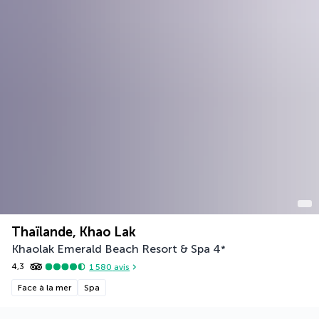
Thaïlande, Khao Lak
Khaolak Emerald Beach Resort & Spa
4
*
4,3
1 580
avis
Face à la mer
Spa