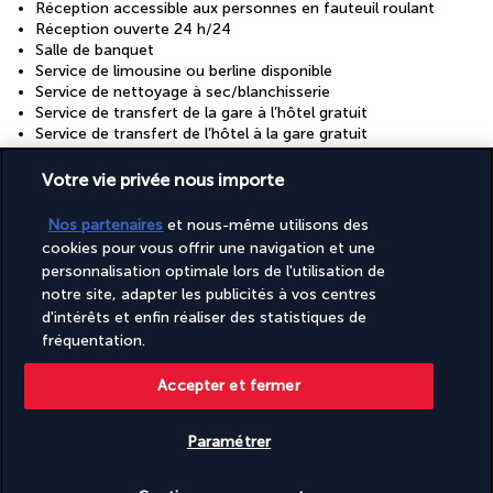
Réception accessible aux personnes en fauteuil roulant
Réception ouverte 24 h/24
Salle de banquet
Service de limousine ou berline disponible
Service de nettoyage à sec/blanchisserie
Service de transfert de la gare à l’hôtel gratuit
Service de transfert de l’hôtel à la gare gratuit
Services de concierge
Surface de l’espace de conférence (mètres) : 415
Votre vie privée nous importe
Surface de l’espace de conférence (pieds) : 4467
Nos partenaires
et nous-même utilisons des
cookies pour vous offrir une navigation et une
Découvrir la destination
personnalisation optimale lors de l'utilisation de
notre site, adapter les publicités à vos centres
d'intérêts et enfin réaliser des statistiques de
Informations utiles
fréquentation.
Accepter et fermer
Paramétrer
Turkish Airlines Holidays
Vérifier les disponibilités