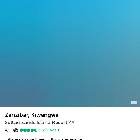
Zanzibar, Kiwengwa
Sultan Sands Island Resort
4
*
4,5
1 319
avis
Plage de sable blanc
Piscine extérieure