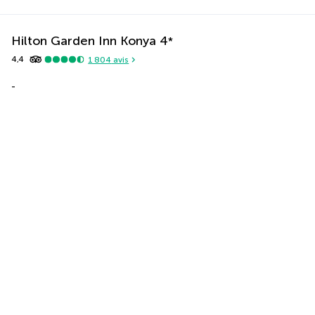
Hilton Garden Inn Konya
4
*
4,4
1 804
avis
-