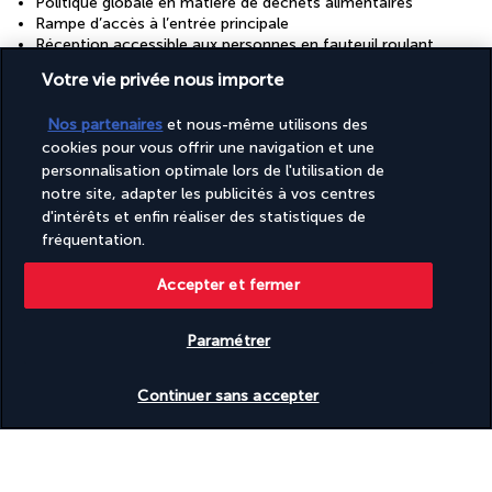
Politique globale en matière de déchets alimentaires
Rampe d’accès à l’entrée principale
Réception accessible aux personnes en fauteuil roulant
Réception ouverte 24 h/24
Votre vie privée nous importe
Salle de banquet
Service de ménage sur demande
Nos partenaires
et nous-même utilisons des
Service de nettoyage à sec/blanchisserie
cookies pour vous offrir une navigation et une
Services de concierge
Snack bar et/ou épicerie fine
personnalisation optimale lors de l'utilisation de
Sol en carrelage dans les parties communes
notre site, adapter les publicités à vos centres
Spa accessible aux personnes en fauteuil roulant
d'intérêts et enfin réaliser des statistiques de
Spa santé ou beauté à proximité
fréquentation.
Transats de piscine
Accepter et fermer
Découvrir la destination
Paramétrer
Vérifier les disponibilités
Informations utiles
Continuer sans accepter