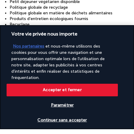
Petit déjeuner végétarien disponible
Politique globale de recyclage
Politique globale en matière de déchets alimentaires
Produits d’entretien écologiques fournis
Recyclage
Réception ouverte 24 h/24
Votre vie privée nous importe
Réinvestissement dans la durabilité/la communauté (10 %
ou plus des revenus)
Nos partenaires
et nous-même utilisons des
Salle de réception
Service de nettoyage à sec/blanchisserie
cookies pour vous offrir une navigation et une
Services de concierge
personnalisation optimale lors de l'utilisation de
Source d’énergie renouvelable - énergie solaire
notre site, adapter les publicités à vos centres
Tasses réutilisables uniquement
d'intérêts et enfin réaliser des statistiques de
Traitement humain des animaux
fréquentation.
Vaisselle réutilisable uniquement
Vitrine pour les artistes locaux
Accepter et fermer
Découvrir la destination
Paramétrer
Vérifier les disponibilités
Continuer sans accepter
Informations utiles