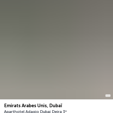
Emirats Arabes Unis, Dubaï
Aparthotel Adagio Dubai Deira
3
*