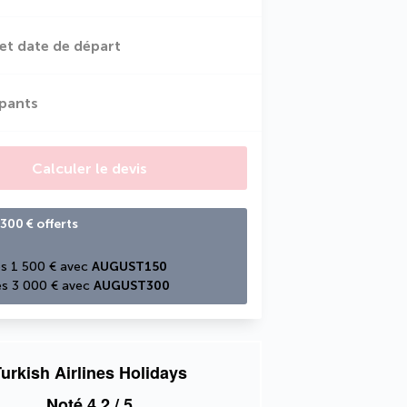
et date de départ
ipants
Calculer le devis
300 € offerts
s 1 500 € avec 
AUGUST150
s 3 000 € avec 
AUGUST300
urkish Airlines Holidays
Noté
4,2
/ 5