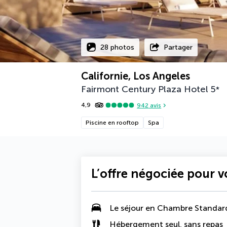
28 photos
Partager
Californie, Los Angeles
Fairmont Century Plaza Hotel
5
*
4,9
942
avis
Piscine en rooftop
Spa
L’offre négociée pour 
Le séjour en Chambre Standar
Hébergement seul, sans repas