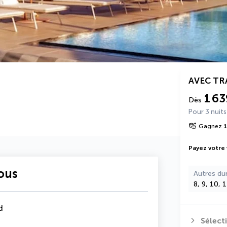
AVEC T
1 63
Dès
Pour 3 nuits
Gagnez
1
Payez votre
vous
Autres du
8, 9, 10, 
d
Sélect