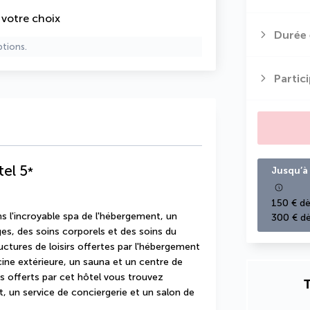
e votre choix
Durée 
ptions.
Partic
tel
5
*
Jusqu’à 
150 € dè
l'incroyable spa de l'hébergement, un 
300 € dè
s, des soins corporels et des soins du 
ctures de loisirs offertes par l'hébergement 
e extérieure, un sauna et un centre de 
s offerts par cet hôtel vous trouvez 
T
t, un service de conciergerie et un salon de 