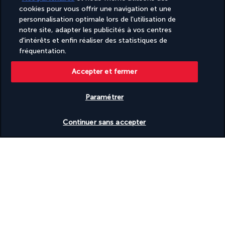
Épicerie
cookies pour vous offrir une navigation et une
personnalisation optimale lors de l'utilisation de
notre site, adapter les publicités à vos centres
Votre formule
d'intérêts et enfin réaliser des statistiques de
fréquentation.
Bon à savoir
Accepter et fermer
Informations utiles
Paramétrer
Vérifier les disponibilités
Continuer sans accepter
Turkish Airlines Holidays
Noté
4,2
/ 5
Basé sur
951
avis