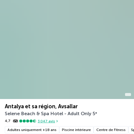
Antalya et sa région, Avsallar
Selene Beach & Spa Hotel - Adult Only
5
*
4,7
3 047
avis
Adultes uniquement +18 ans
Piscine intérieure
Centre de Fitness
S