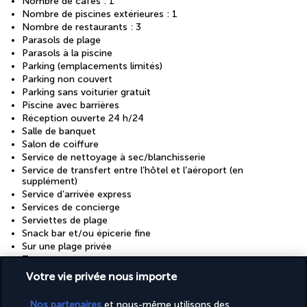
Nombre de cafés : 1
Nombre de piscines extérieures : 1
Nombre de restaurants : 3
Parasols de plage
Parasols à la piscine
Parking (emplacements limités)
Parking non couvert
Parking sans voiturier gratuit
Piscine avec barrières
Réception ouverte 24 h/24
Salle de banquet
Salon de coiffure
Service de nettoyage à sec/blanchisserie
Service de transfert entre l’hôtel et l’aéroport (en
supplément)
Service d’arrivée express
Services de concierge
Serviettes de plage
Snack bar et/ou épicerie fine
Sur une plage privée
Terrasse
Transats de piscine
Votre vie privée nous importe
Transats de plage
Télévision dans les espaces communs
Nos partenaires
et nous-même utilisons des