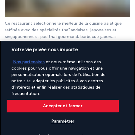
Ce restaurant sélectionne le meilleur de la cuisine asiatique 
raffinée avec des spécialités thaïlandaises, japonaises et 
singapouriennes : pad thaï gourmand, barbecue japonais 
teppanyaki, savoureux curry vert, wok, raviolis à la vapeur, 
Votre vie privée nous importe
laksa de crevettes…
Palms Bar
Nos partenaires
et nous-même utilisons des
cookies pour vous offrir une navigation et une
personnalisation optimale lors de l'utilisation de
notre site, adapter les publicités à vos centres
d'intérêts et enfin réaliser des statistiques de
fréquentation.
Accepter et fermer
Installez-vous dans les confortables fauteuils et canapés, dans 
Paramétrer
une élégante salle ouverte avec poutres et parquet, pour 
savourer des cocktails créatifs mêlant inspirations orientales 
Vérifier les disponibilités