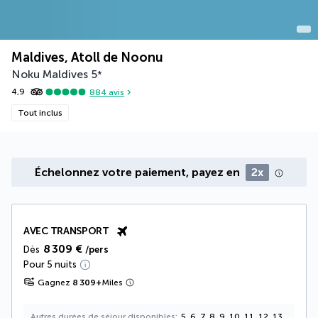
Maldives, Atoll de Noonu
Noku Maldives
5
*
4,9
884
avis
Tout inclus
Échelonnez votre paiement, payez en
2x
AVEC TRANSPORT
8 309 €
Dès
/pers
Pour 5 nuits
Gagnez
8 309
+
Miles
Autres durées de séjour disponibles
5, 6, 7, 8, 9, 10, 11, 12, 13