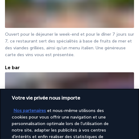
Ouvert pour le déjeuner le week-end et pour le dîner 7 jours sur 
7, ce restaurant sert des spécialités à base de fruits de mer et 
des viandes grillées, ainsi qu’un menu italien. Une généreuse 
carte des vins vous est présentée.
Le bar
Votre vie privée nous importe
Nos partenaires
et nous-même utilisons des
cookies pour vous offrir une navigation et une
personnalisation optimale lors de l'utilisation de
Dans l’élégant bar-salon de l’hôtel Sofitel Bali Nusa Dua Beach 
notre site, adapter les publicités à vos centres
Resort, ouvert 24h/24, vous sirotez des cocktails d’inspiration 
d'intérêts et enfin réaliser des statistiques de
contemporaine accompagnés de succulentes mises en 