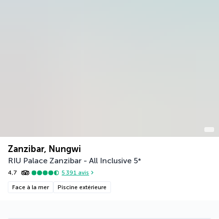
Zanzibar, Nungwi
RIU Palace Zanzibar - All Inclusive
5
*
4,7
5 391
avis
Face à la mer
Piscine extérieure