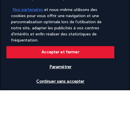
Salle de banquet
Nos partenaires
et nous-même utilisons des
Salle d’arcade/de jeux vidéo
Salon de coiffure
cookies pour vous offrir une navigation et une
Sauna
personnalisation optimale lors de l'utilisation de
Service de nettoyage à sec/blanchisserie
notre site, adapter les publicités à vos centres
Services de concierge
d'intérêts et enfin réaliser des statistiques de
Snack bar et/ou épicerie fine
fréquentation.
Sur une plage privée
Table de billard
Accepter et fermer
Tennis sur place
Terrasse
Tir à l’arc sur place
Paramétrer
Toboggan aquatique
Toilettes à faible consommation d’eau uniquement
Vérifier les disponibilités
Continuer sans accepter
Tous les jours
Traitement humain des animaux
Transats de piscine
Vitrine pour les artistes locaux
Volley-ball sur place
Informations utiles