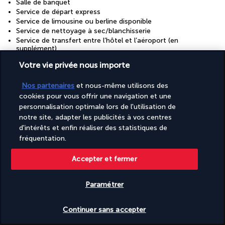
Salle de banquet
Service de départ express
Service de limousine ou berline disponible
Service de nettoyage à sec/blanchisserie
Service de transfert entre l’hôtel et l’aéroport (en
supplément)
Services de concierge
Votre vie privée nous importe
Surface de l’espace de conférence (mètres) : 470
Surface de l’espace de conférence (pieds) : 5060
Nos partenaires
et nous-même utilisons des
Terrasse
Télévision dans les espaces communs
cookies pour vous offrir une navigation et une
personnalisation optimale lors de l'utilisation de
notre site, adapter les publicités à vos centres
Informations utiles
d'intérêts et enfin réaliser des statistiques de
fréquentation.
Accepter et fermer
Paramétrer
Turkish Airlines Holidays
Vérifier les disponibilités
Noté
4,2
/ 5
Continuer sans accepter