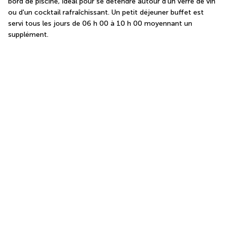
bord de piscine, idéal pour se détendre autour d'un verre de vin 
ou d'un cocktail rafraîchissant. Un petit déjeuner buffet est 
servi tous les jours de 06 h 00 à 10 h 00 moyennant un 
supplément.