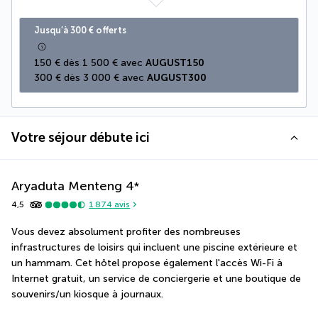
Jusqu’à 300 € offerts
150 € dès 1 500 € avec 
AUGUST150
300 € dès 3 000 € avec 
AUGUST300
Votre séjour débute ici
Aryaduta Menteng
4
*
4,5
1 874
avis
Vous devez absolument profiter des nombreuses 
infrastructures de loisirs qui incluent une piscine extérieure et 
un hammam. Cet hôtel propose également l'accès Wi-Fi à 
Internet gratuit, un service de conciergerie et une boutique de 
souvenirs/un kiosque à journaux.