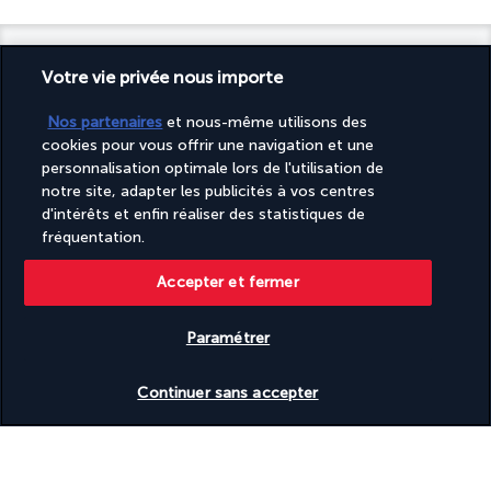
Votre vie privée nous importe
Turkish Airlines Holidays
Nos partenaires
et nous-même utilisons des
cookies pour vous offrir une navigation et une
Noté
4,2
/ 5
personnalisation optimale lors de l'utilisation de
notre site, adapter les publicités à vos centres
d'intérêts et enfin réaliser des statistiques de
fréquentation.
Basé sur
951
avis
Accepter et fermer
Paramétrer
Vérifier les disponibilités
Continuer sans accepter
Nos experts à votre écoute
(+32) 28080226