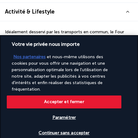
Activité & Lifestyle
Idéalement desservi par les transports en commun, le Four 
Points by Sheraton Makkah Al Naseem est un excellent choix 
Votre vie privée nous importe
pour votre voyage en terre sainte.
Profitez d'une expérience cinq étoiles lors de votre séjour à La 
Nos partenaires
et nous-même utilisons des
Mecque. En une dizaine de minutes de route, vous atteindrez la 
cookies pour vous offrir une navigation et une
grande mosquée sacrée. Vous rejoindrez également en peu de 
personnalisation optimale lors de l'utilisation de
temps d'autres sites comme le mont Arafat. Ne manquez pas 
notre site, adapter les publicités à vos centres
l'opportunité de faire une balade inspirante dans la nature en 
d'intérêts et enfin réaliser des statistiques de
visitant le Jabal Thawr, situé à proximité de l'établissement.
fréquentation.
Plus de détails
Accepter et fermer
Paramétrer
BON A SAVOIR
Vérifier les disponibilités
Continuer sans accepter