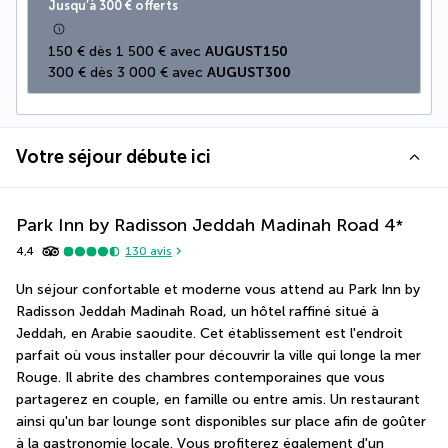
Jusqu’à 300 € offerts
150 € dès 1 500 € avec 
AUGUST150
300 € dès 3 000 € avec 
AUGUST300
Votre séjour débute ici
Park Inn by Radisson Jeddah Madinah Road
4
*
4,4
130
avis
Un séjour confortable et moderne vous attend au Park Inn by 
Radisson Jeddah Madinah Road, un hôtel raffiné situé à 
Jeddah, en Arabie saoudite. Cet établissement est l'endroit 
parfait où vous installer pour découvrir la ville qui longe la mer 
Rouge. Il abrite des chambres contemporaines que vous 
partagerez en couple, en famille ou entre amis. Un restaurant 
ainsi qu'un bar lounge sont disponibles sur place afin de goûter 
à la gastronomie locale. Vous profiterez également d'un 