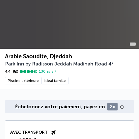
Arabie Saoudite, Djeddah
Park Inn by Radisson Jeddah Madinah Road
4
*
4,4
130
avis
Piscine extérieure
Idéal famille
Échelonnez votre paiement, payez en
2x
AVEC TRANSPORT