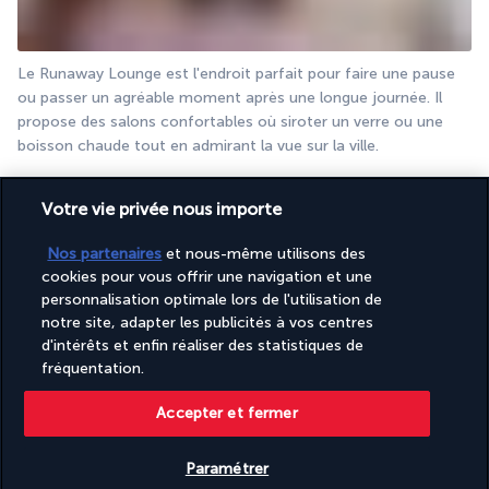
Le Runaway Lounge est l'endroit parfait pour faire une pause 
ou passer un agréable moment après une longue journée. Il 
propose des salons confortables où siroter un verre ou une 
boisson chaude tout en admirant la vue sur la ville.
Plus de détails
Votre vie privée nous importe
Nos partenaires
et nous-même utilisons des
Activité & Lifestyle
cookies pour vous offrir une navigation et une
personnalisation optimale lors de l'utilisation de
notre site, adapter les publicités à vos centres
Dans les salons communs, au bord de la piscine ou dans 
d'intérêts et enfin réaliser des statistiques de
l'espace détente, chaque moment passé au sein de l'hôtel sera 
fréquentation.
propice au repos. La situation privilégiée des lieux permettra 
d'explorer les environs durant le séjour.
Accepter et fermer
Les journées commenceront par une séance de sport dans la 
Paramétrer
salle de fitness comportant un large choix d'équipements. Vous 