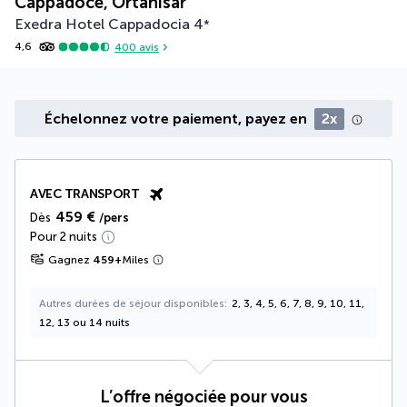
Cappadoce, Ortahisar
Exedra Hotel Cappadocia
4
*
4,6
400
avis
Échelonnez votre paiement, payez en
2x
AVEC TRANSPORT
459 €
Dès
/pers
Pour 2 nuits
Gagnez
459
+
Miles
Autres durées de séjour disponibles
2, 3, 4, 5, 6, 7, 8, 9, 10, 11,
12, 13 ou 14 nuits
L’offre négociée pour vous