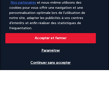
Noté
4,2
/ 5
Nos partenaires
et nous-même utilisons des
cookies pour vous offrir une navigation et une
personnalisation optimale lors de l'utilisation de
notre site, adapter les publicités à vos centres
Basé sur
951
avis
d'intérêts et enfin réaliser des statistiques de
fréquentation.
Accepter et fermer
Paramétrer
Nos experts à votre écoute
Vérifier les disponibilités
(+32) 28080226
Continuer sans accepter
Du lundi au vendredi de 9h à 20h. Le samedi et dimanche de
10h à 19h
Référence produit : 239140