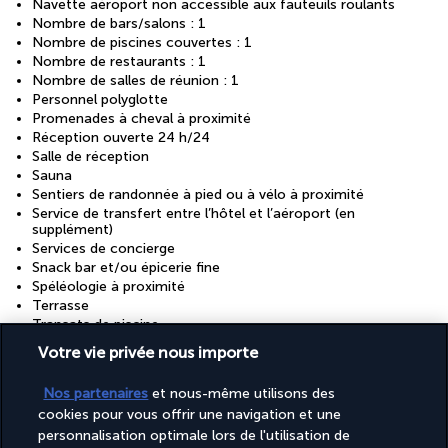
Navette aéroport non accessible aux fauteuils roulants
Nombre de bars/salons : 1
Nombre de piscines couvertes : 1
Nombre de restaurants : 1
Nombre de salles de réunion : 1
Personnel polyglotte
Promenades à cheval à proximité
Réception ouverte 24 h/24
Salle de réception
Sauna
Sentiers de randonnée à pied ou à vélo à proximité
Service de transfert entre l’hôtel et l’aéroport (en
supplément)
Services de concierge
Snack bar et/ou épicerie fine
Spéléologie à proximité
Terrasse
Transats de piscine
Votre vie privée nous importe
Informations utiles
Nos partenaires
et nous-même utilisons des
cookies pour vous offrir une navigation et une
personnalisation optimale lors de l'utilisation de