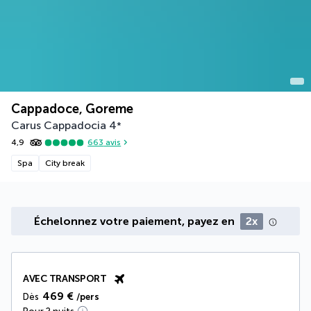
Cappadoce, Goreme
Carus Cappadocia
4
*
4,9
663
avis
Spa
City break
Échelonnez votre paiement, payez en
2x
AVEC TRANSPORT
469 €
Dès
/pers