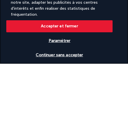
notre site, adapter les publicités à vos centres
d'intérêts et enfin réaliser des statistiques de
fréquentation.
Turkish Airlines Holidays
Noté
4,2
/ 5
Accepter et fermer
Paramétrer
Basé sur
956
avis
Vérifier les disponibilités
Continuer sans accepter
Nos experts à votre écoute
(+32) 28080226
Du lundi au vendredi de 9h à 20h. Le samedi et dimanche de
10h à 19h
Référence produit : 238937