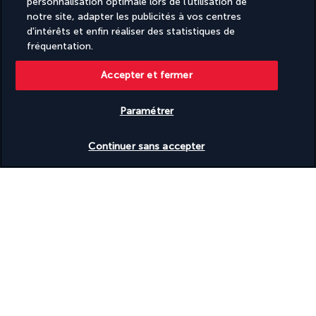
personnalisation optimale lors de l'utilisation de
notre site, adapter les publicités à vos centres
d'intérêts et enfin réaliser des statistiques de
fréquentation.
Turkish Airlines Holidays
Accepter et fermer
Noté
4,2
/ 5
Paramétrer
Vérifier les disponibilités
Basé sur
950
avis
Continuer sans accepter
Nos experts à votre écoute
(+32) 28080226
Du lundi au vendredi de 9h à 20h. Le samedi et dimanche de
10h à 19h