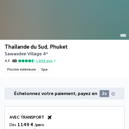
Thaïlande du Sud, Phuket
Sawasdee Village
4
*
4,5
1 844
avis
Piscine extérieure
Spa
Échelonnez votre paiement, payez en
2x
AVEC TRANSPORT
1 149 €
Dès
/pers