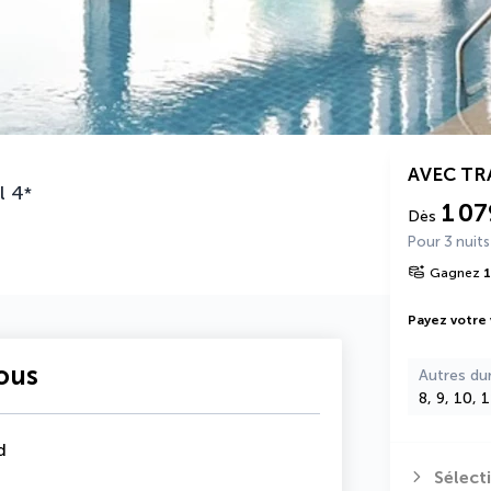
AVEC T
l
4
*
1 07
Dès
Pour 3 nuits
Gagnez
1
Payez votre
vous
Autres du
8, 9, 10, 
d
Sélect