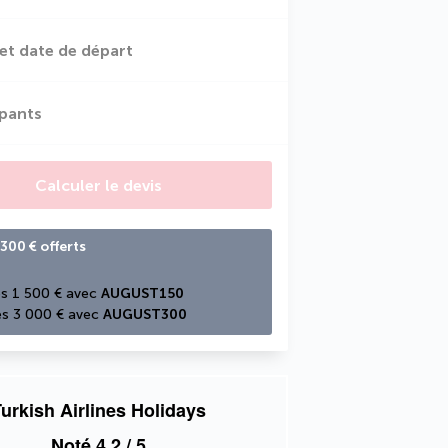
et date de départ
ipants
Calculer le devis
300 € offerts
s 1 500 € avec 
AUGUST150
s 3 000 € avec 
AUGUST300
urkish Airlines Holidays
Noté
4,2
/ 5