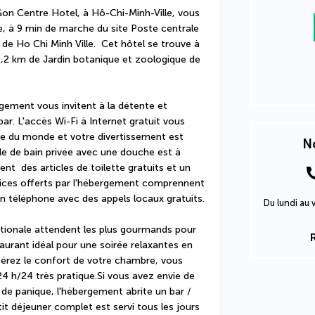
n Centre Hotel, à Hô-Chi-Minh-Ville, vous 
le, à 9 min de marche du site Poste centrale 
de Ho Chi Minh Ville.  Cet hôtel se trouve à 
 1,2 km de Jardin botanique et zoologique de 
ement vous invitent à la détente et 
r. L'accès Wi-Fi à Internet gratuit vous 
e du monde et votre divertissement est 
No
le de bain privée avec une douche est à 
t  des articles de toilette gratuits et un 
ices offerts par l'hébergement comprennent 
un téléphone avec des appels locaux gratuits.
Du lundi au
ationale attendent les plus gourmands pour 
taurant idéal pour une soirée relaxantes en 
férez le confort de votre chambre, vous 
4 h/24 très pratique.Si vous avez envie de 
de panique, l'hébergement abrite un bar / 
it déjeuner complet est servi tous les jours 