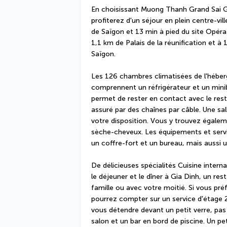
En choisissant Muong Thanh Grand Sai Go
profiterez d'un séjour en plein centre-vil
de Saïgon et 13 min à pied du site Opéra 
1,1 km de Palais de la réunification et à
Saïgon.
Les 126 chambres climatisées de l'héberg
comprennent un réfrigérateur et un miniba
permet de rester en contact avec le rest
assuré par des chaînes par câble. Une sal
votre disposition. Vous y trouvez égalemen
sèche-cheveux. Les équipements et serv
un coffre-fort et un bureau, mais aussi 
De délicieuses spécialités Cuisine intern
le déjeuner et le dîner à Gia Dinh, un res
famille ou avec votre moitié. Si vous pré
pourrez compter sur un service d'étage 2
vous détendre devant un petit verre, pas 
salon et un bar en bord de piscine. Un pet