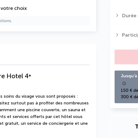
e votre choix
Durée 
ptions.
Partic
e Hotel
4
*
Jusqu’à 
150 € dè
 soins du visage vous sont proposés : 
300 € dè
itez surtout pas à profiter des nombreuses 
otamment une piscine couverte, un sauna et 
ts et services offerts par cet hôtel vous 
t gratuit, un service de conciergerie et une 
T