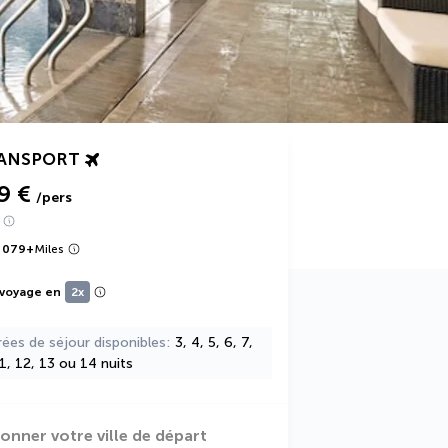
RANSPORT
9 €
/pers
 079
+
Miles
 voyage en
2x
rées de séjour disponibles
3, 4, 5, 6, 7,
11, 12, 13 ou 14 nuits
ionner votre ville de départ