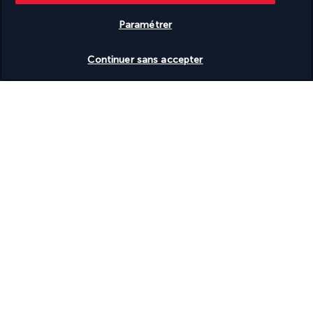
Tasses réutilisables uniquement
Traitement humain des animaux
Paramétrer
Transats de piscine
Vaisselle réutilisable uniquement
Vérifier les disponibilités
Vitrine pour les artistes locaux
Continuer sans accepter
Informations utiles
Turkish Airlines Holidays
Noté
4,2
/ 5
Basé sur
945
avis