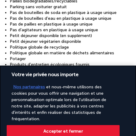
Pailles biodégradables/recyclables
Parking sans voiturier gratuit
Pas de bouteilles de soda en plastique à usage unique
Pas de bouteilles d’eau en plastique à usage unique
Pas de pailles en plastique à usage unique
Pas d’agitateurs en plastique à usage unique
Petit déjeuner disponible (en supplément)
Petit déjeuner végétarien disponible
Politique globale de recyclage
Politique globale en matière de déchets alimentaires
Potager
Produits d’entretien écologiques fournis
Prêt de vélos gratuit sur place
Votre vie privée nous importe
Recyclage
Réception accessible aux personnes en fauteuil roulant
Nos partenaires
et nous-même utilisons des
Réception ouverte 24 h/24
cookies pour vous offrir une navigation et une
Réinvestissement dans la durabilité/la communauté (10 %
ou plus des revenus)
personnalisation optimale lors de l'utilisation de
Salle de banquet
notre site, adapter les publicités à vos centres
Service de départ express
d'intérêts et enfin réaliser des statistiques de
Service de nettoyage à sec/blanchisserie
fréquentation.
Service d’arrivée express
Services de concierge
Accepter et fermer
Snack bar et/ou épicerie fine