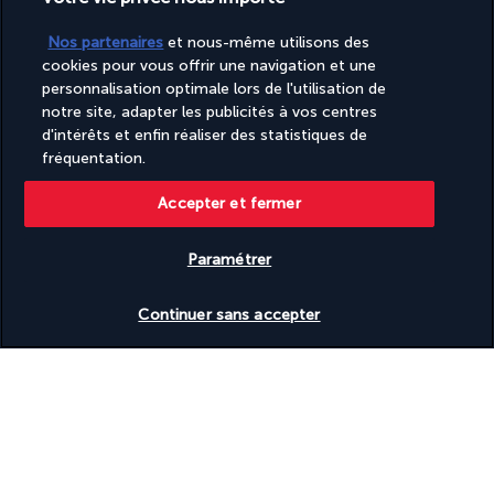
roulant
Nos partenaires
et nous-même utilisons des
cookies pour vous offrir une navigation et une
Informations utiles
personnalisation optimale lors de l'utilisation de
notre site, adapter les publicités à vos centres
d'intérêts et enfin réaliser des statistiques de
fréquentation.
Accepter et fermer
Turkish Airlines Holidays
Noté
4,2
/ 5
Paramétrer
Vérifier les disponibilités
Continuer sans accepter
Basé sur
953
avis
Nos experts à votre écoute