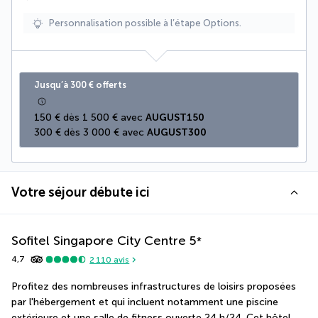
Personnalisation possible à l’étape Options.
Jusqu’à 300 € offerts
150 € dès 1 500 € avec 
AUGUST150
300 € dès 3 000 € avec 
AUGUST300
Votre séjour débute ici
Sofitel Singapore City Centre
5
*
4,7
2 110
avis
Profitez des nombreuses infrastructures de loisirs proposées 
par l'hébergement et qui incluent notamment une piscine 
extérieure et une salle de fitness ouverte 24 h/24. Cet hôtel 