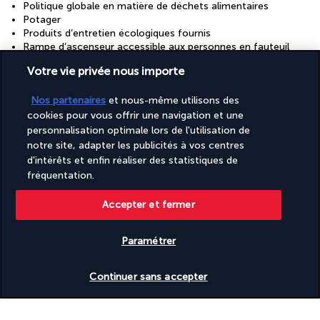
Politique globale en matière de déchets alimentaires
Potager
Produits d’entretien écologiques fournis
Rampe d’ascenseur accessible aux personnes en fauteuil
roulant
Votre vie privée nous importe
Rampes dans les escaliers
Recyclage
Restaurant sur place accessible aux personnes en fauteuil
Nos partenaires
et nous-même utilisons des
roulant
cookies pour vous offrir une navigation et une
Restauration privée/pour couples
personnalisation optimale lors de l'utilisation de
Réception accessible aux personnes en fauteuil roulant
notre site, adapter les publicités à vos centres
Réception ouverte 24 h/24
d'intérêts et enfin réaliser des statistiques de
Réinvestissement dans la durabilité/la communauté (10 %
fréquentation.
ou plus des revenus)
Salle de banquet
Salon accessible aux personnes en fauteuil roulant
Accepter et fermer
Service de départ express
Service de garde d’enfants (en supplément)
Paramétrer
Service de nettoyage à sec/blanchisserie
Services de concierge
Vérifier les disponibilités
Snack bar et/ou épicerie fine
Continuer sans accepter
Spa santé ou beauté à proximité
Surface de l’espace de conférence (mètres) : 1858
Surface de l’espace de conférence (pieds) : 20000